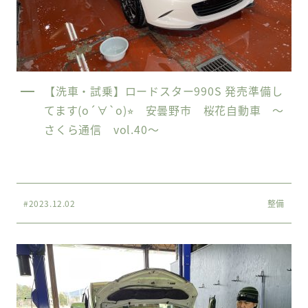
【洗車・試乗】ロードスター990S 発売準備し
てます(о´∀`о)⭐︎ 安曇野市 桜花自動車 〜
さくら通信 vol.40〜
#2023.12.02
整備