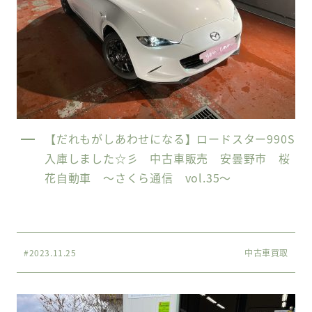
【だれもがしあわせになる】ロードスター990S
入庫しました☆彡 中古車販売 安曇野市 桜
花自動車 〜さくら通信 vol.35〜
#2023.11.25
中古車買取