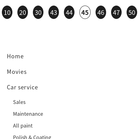
10
20
30
43
44
45
46
47
50
Home
Movies
Car service
Sales
Maintenance
All paint
Polish & Coating