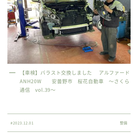
【車検】バラスト交換しました アルファード
ANH20W 安曇野市 桜花自動車 〜さくら
通信 vol.39〜
#2023.12.01
整備