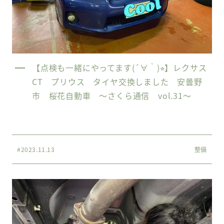
【点検も一緒にやってます(´∀｀)⭐︎】レクサス
CT プリウス タイヤ交換しました 安曇野
市 桜花自動車 〜さくら通信 vol.31〜
#2023.11.13
整備