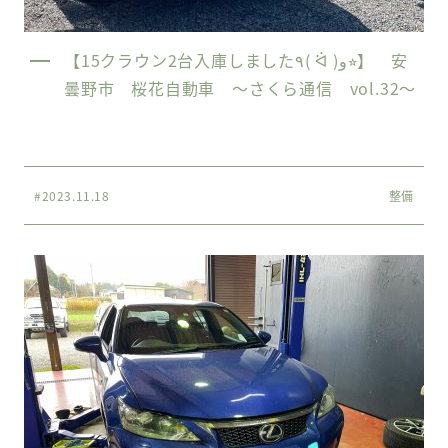
【15クラウン2台入庫しました٩( ᐛ )و⭐︎】 安
曇野市 桜花自動車 〜さくら通信 vol.32〜
#2023.11.18
整備