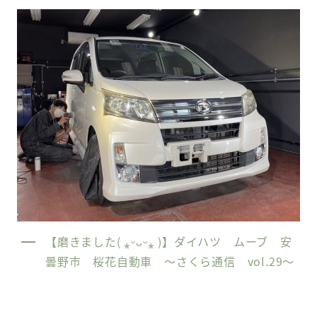
【磨きました( ⁎ᵕᴗᵕ⁎ )】ダイハツ ムーブ 安
曇野市 桜花自動車 〜さくら通信 vol.29〜