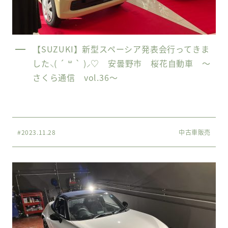
【SUZUKI】新型スペーシア発表会行ってきま
した⸜( ´ ꒳ ` )⸝♡︎ 安曇野市 桜花自動車 〜
さくら通信 vol.36〜
#2023.11.28
中古車販売