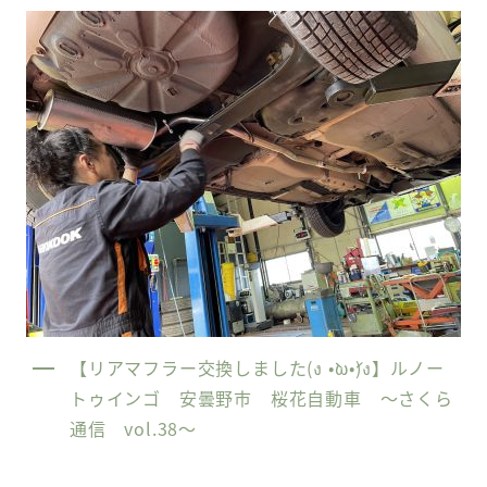
【リアマフラー交換しました(ง •̀ω•́)ง】ルノー
トゥインゴ 安曇野市 桜花自動車 〜さくら
通信 vol.38〜