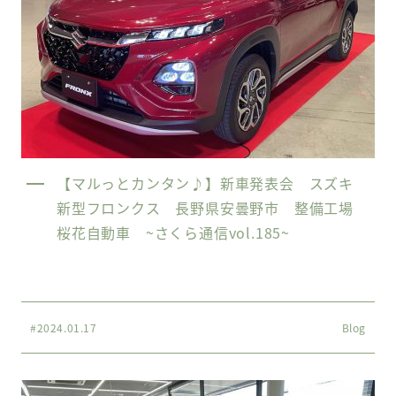
【マルっとカンタン♪】新車発表会 スズキ
新型フロンクス 長野県安曇野市 整備工場
桜花自動車 ~さくら通信vol.185~
#2024.01.17
Blog