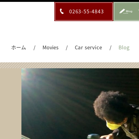
0263-55-4843
ホーム
Movies
Car service
Blog