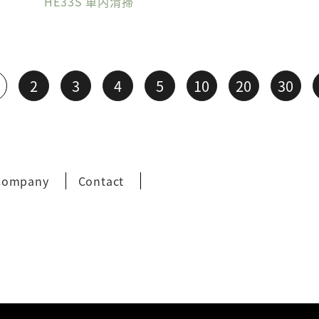
HE33S 車内清掃
2
3
4
5
10
20
30
Company
Contact