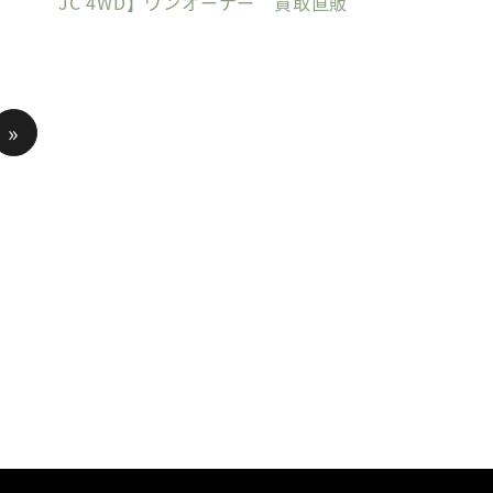
JC 4WD】ワンオーナー 買取直販
»