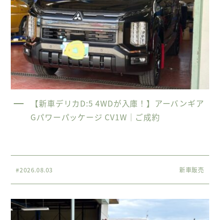
【新車デリカD:5 4WDが入庫！】アーバンギア
Gパワーパッケージ CV1W｜ご成約
#2026.08.03
新車販売