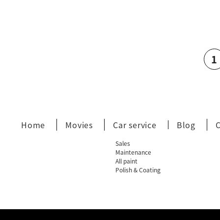
1
Home
Movies
Car service
Blog
Sales
Maintenance
All paint
Polish & Coating