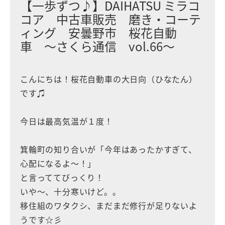
【一歩ずつ♪】DAIHATSU ミラコ
コア 中古車販売 磨き・コーテ
ィング 安曇野市 桜花自動
車 〜さくら通信 vol.66〜
こんにちは！桜花自動車の大日向（ひなたん）
です♫
今日は最高気温が１度！
箕輪町の知り合いが「今年はあったかすぎて、
心配になるよ〜！」
と言っててびっくり！
いや〜、十分寒いけど。。
移住組のワタクシ、まだまだ修行が足りないよ
うです☆彡