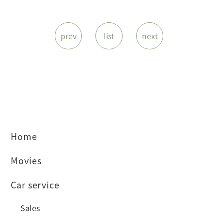
prev
list
next
Home
Movies
Car service
Sales