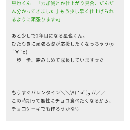
星也くん 「力加減とか仕上がり具合、だんだ
ん分かってきました♩もう少し早く仕上げられ
るように頑張ります⭐︎」
あと少しで2年目になる星也くん。
ひたむきに頑張る姿が応援したくなっちゃう(о
´∀`о)
一歩一歩、踏みしめて成長しています☆彡
もうすぐバレンタイン＼＼\٩( ‘ω’ )و //／／
この時期って無性にチョコ食べたくなるから、
チョコケーキでも作ろうかな♡