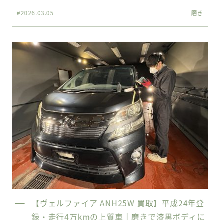
#2026.03.05
磨き
【ヴェルファイア ANH25W 買取】平成24年登
録・走行4万kmの上質車｜磨きで漆黒ボディに