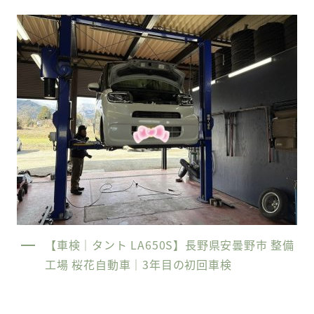
【車検｜タント LA650S】長野県安曇野市 整備
工場 桜花自動車｜3年目の初回車検