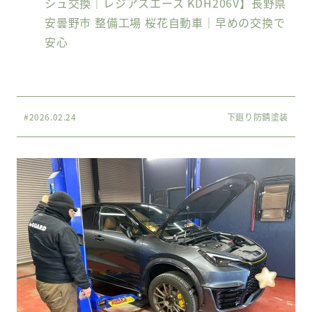
シュ交換｜レジアスエース KDH206V】長野県
安曇野市 整備工場 桜花自動車｜早めの交換で
安心
#2026.02.24
下廻り防錆塗装