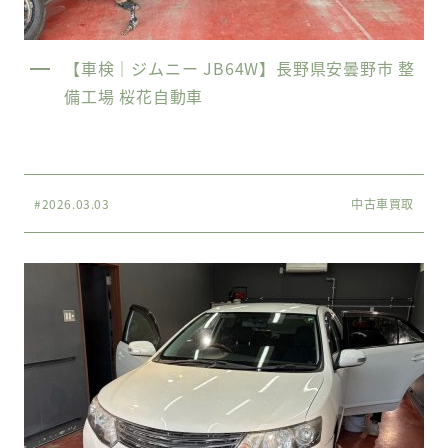
【車検｜ジムニー JB64W】長野県安曇野市 整
備工場 桜花自動車
#2026.03.03
中古車買取