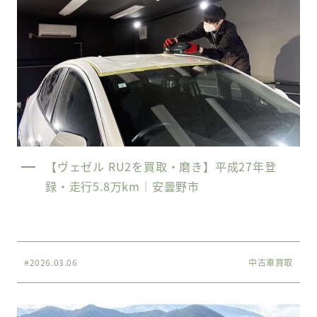
【ヴェゼル RU2を買取・磨き】平成27年登
録・走行5.8万km｜安曇野市
#2026.03.06
中古車買取