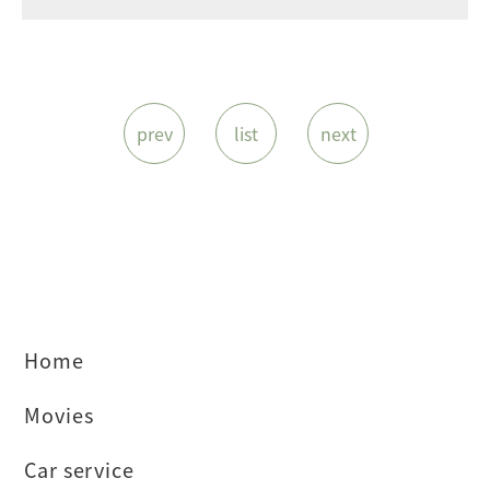
prev
list
next
Home
Movies
Car service