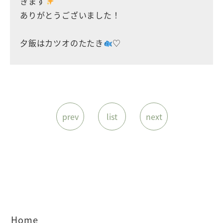
きます
ありがとうございました！
夕飯はカツオのたたき
♡
prev
list
next
Home