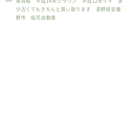
車買取 平成14年クラウン 平成12年ケイ 多
少古くてもきちんと買い取ります 長野県安曇
野市 桜花自動車