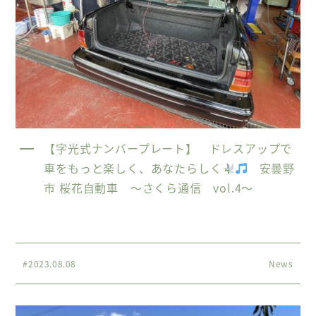
【字光式ナンバープレート】 ドレスアップで
車をもっと楽しく、あなたらしく
安曇野
市 桜花自動車 〜さくら通信 vol.4〜
#2023.08.08
News