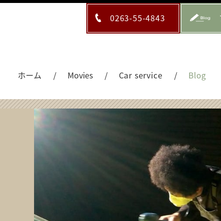
0263-55-4843
ホーム
Movies
Car service
Blog