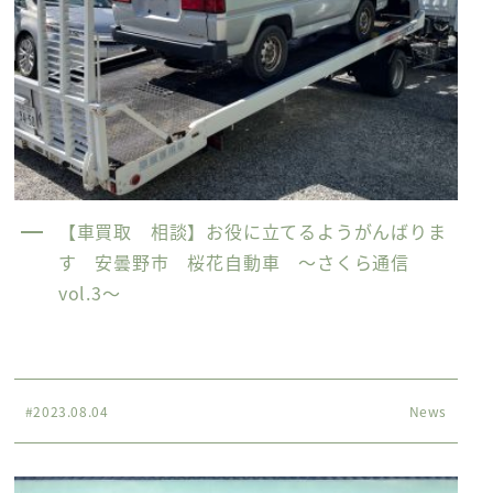
【車買取 相談】お役に立てるようがんばりま
す 安曇野市 桜花自動車 〜さくら通信
vol.3〜
#2023.08.04
News