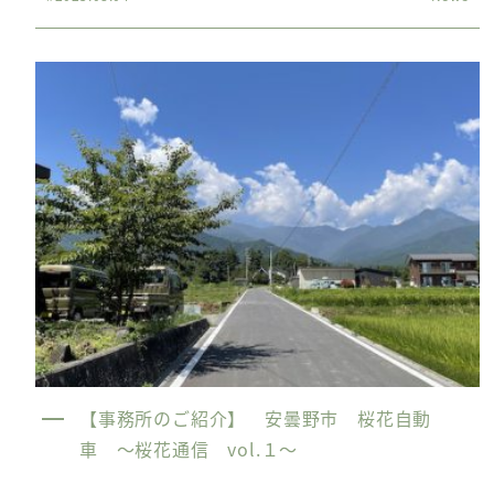
【事務所のご紹介】 安曇野市 桜花自動
車 〜桜花通信 vol.１〜