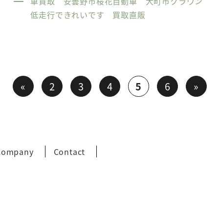
車買取 安曇野市桜花自動車 大町市クラウン
低走行できれいです 買取直販
«
2
3
4
5
6
»
Company
Contact