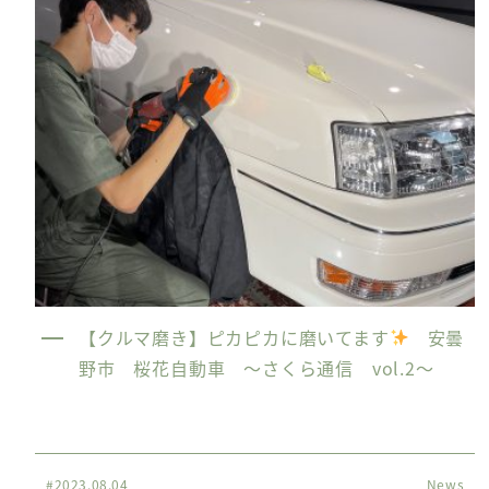
【クルマ磨き】ピカピカに磨いてます
安曇
野市 桜花自動車 〜さくら通信 vol.2〜
#2023.08.04
News