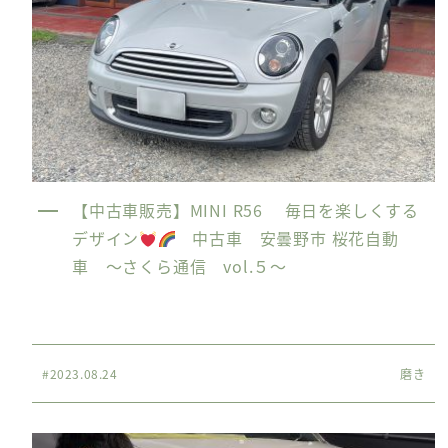
【中古車販売】MINI R56 毎日を楽しくする
デザイン
中古車 安曇野市 桜花自動
車 〜さくら通信 vol.５〜
#2023.08.24
磨き