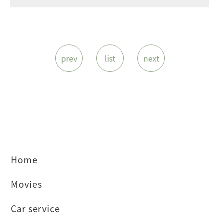
prev
list
next
Home
Movies
Car service