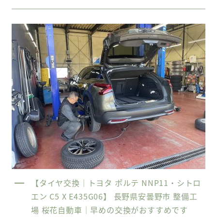
【タイヤ交換｜トヨタ ポルテ NNP11・シトロ
エン C5 X E435G06】 長野県安曇野市 整備工
場 桜花自動車｜早めの交換がおすすめです