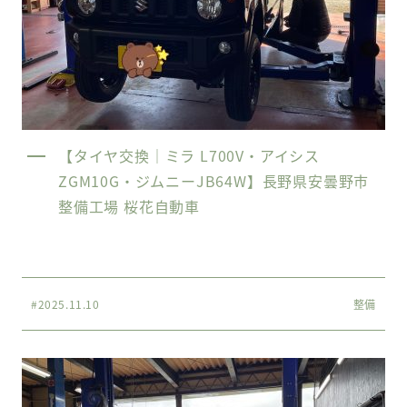
【タイヤ交換｜ミラ L700V・アイシス
ZGM10G・ジムニーJB64W】長野県安曇野市
整備工場 桜花自動車
#2025.11.10
整備