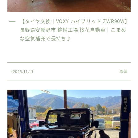
【タイヤ交換｜VOXY ハイブリッド ZWR90W】
長野県安曇野市 整備工場 桜花自動車｜こまめ
な空気補充で長持ち♪
#2025.11.17
整備