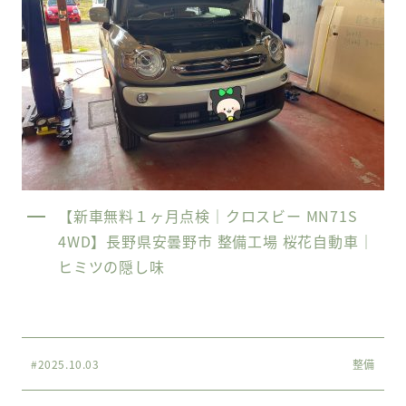
【新車無料１ヶ月点検｜クロスビー MN71S
4WD】長野県安曇野市 整備工場 桜花自動車｜
ヒミツの隠し味
#2025.10.03
整備