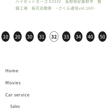
ハイゼットカーゴ S331V 長野県安曇野市 整
備工場 桜花自動車 ~さくら通信vol.169~
10
20
30
31
32
33
34
40
50
Home
Movies
Car service
Sales