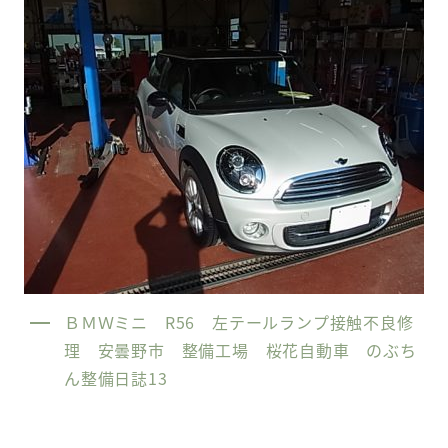
ＢＭＷミニ R56 左テールランプ接触不良修
理 安曇野市 整備工場 桜花自動車 のぶち
ん整備日誌13