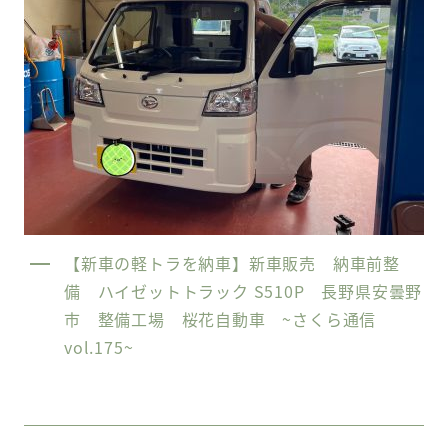
【新車の軽トラを納車】新車販売 納車前整
備 ハイゼットトラック S510P 長野県安曇野
市 整備工場 桜花自動車 ~さくら通信
vol.175~