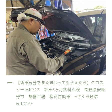
【新車気分をまた味わってもらえたら】クロス
ビー MN71S 新車6ヶ月無料点検 長野県安曇
野市 整備工場 桜花自動車 ~さくら通信
vol.215~