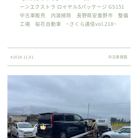
ーンエクストラ ロイヤルSパッケージ GS151
中古車販売 内装掃除 長野県安曇野市 整備
工場 桜花自動車 ~さくら通信vol.218~
#2024.11.01
中古車買取