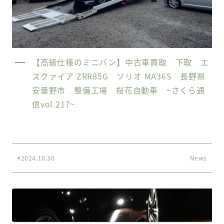
【高級仕様のミニバン】中古車買取 下取 エ
スクァイア ZRR85G ソリオ MA36S 長野県
安曇野市 整備工場 桜花自動車 ~さくら通
信vol.217~
#2024.10.30
News