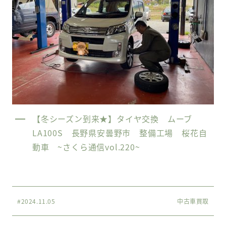
【冬シーズン到来★】タイヤ交換 ムーブ
LA100S 長野県安曇野市 整備工場 桜花自
動車 ~さくら通信vol.220~
#2024.11.05
中古車買取