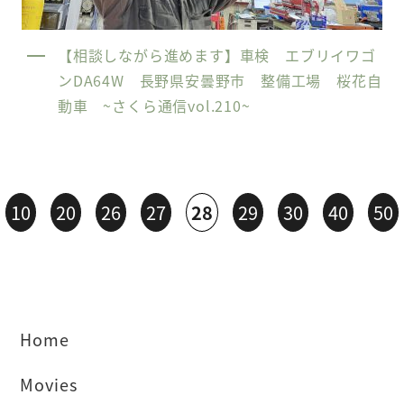
【相談しながら進めます】車検 エブリイワゴ
ンDA64W 長野県安曇野市 整備工場 桜花自
動車 ~さくら通信vol.210~
10
20
26
27
28
29
30
40
50
Home
Movies