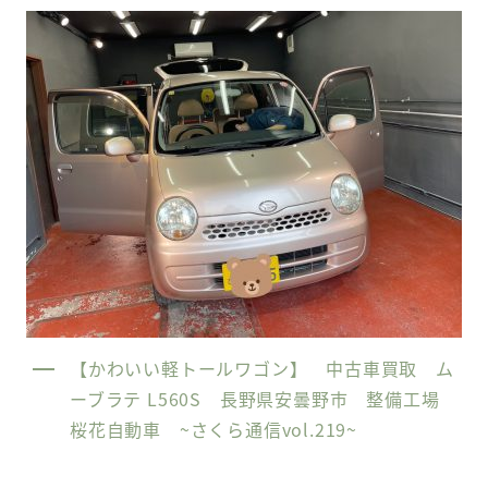
【かわいい軽トールワゴン】 中古車買取 ム
ーブラテ L560S 長野県安曇野市 整備工場
桜花自動車 ~さくら通信vol.219~