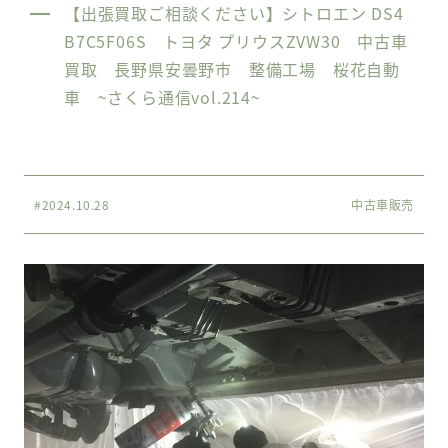
【出張買取ご相談ください】シトロエン DS4
B7C5F06S トヨタ プリウスZVW30 中古車
買取 長野県安曇野市 整備工場 桜花自動
車 ~さくら通信vol.214~
#2024.10.28
中古車販売