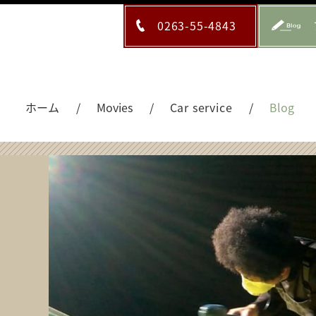
0263-55-4843
ホーム
Movies
Car service
Blog