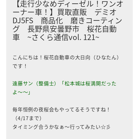
【走行少なめディーゼル！ワンオ
ーナー車！】買取直販 デミオ
DJ5FS 商品化 磨きコーティン
グ 長野県安曇野市 桜花自動
車 ~さくら通信vol. 121~
こんにちは！桜花自動車の大日向（ひなたん）
です！
遠藤サン（整備士）「松本城は桜満開だった
よ〜〜」
毎年恒例の夜桜会もやってるそうですね！
（4/17まで）
タイミング合うかなぁ～行ってみたい☆彡