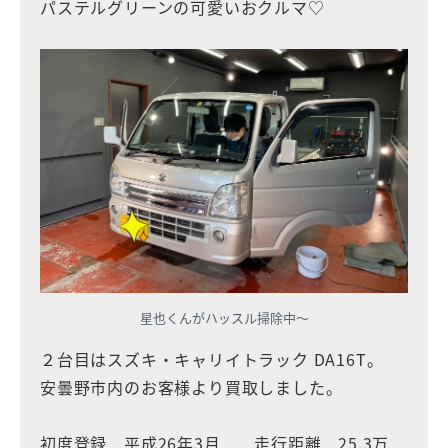
パステルグリーンの可愛いおクルマ♡
星也くんがハッスル掃除中〜
２台目はスズキ・キャリイトラック DA16T。
安曇野市内のお客様より買取しました。
初度登録 平成26年3月 走行距離 25.3万