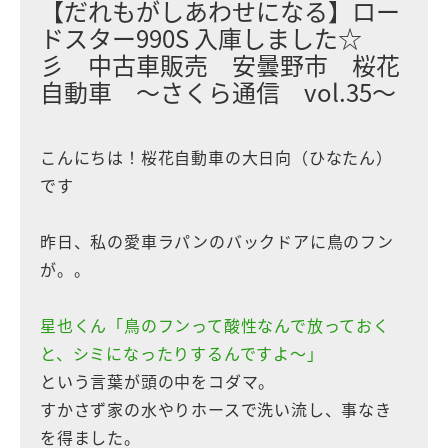
【だれもがしあわせになる】ロー
ドスター990S 入庫しました☆
彡 中古車販売 安曇野市 桜花
自動車 〜さくら通信 vol.35〜
こんにちは！桜花自動車の大日向（ひなたん）
です
昨日、私の愛車ラパンのバックドアに鳥のフン
が。。
星也くん「鳥のフンって酸性なんで放っておく
と、シミになったりするんですよ〜」
という言葉が頭の中をコダマ。
すかさず家の水やりホースで洗い流し、事なき
を得ました。