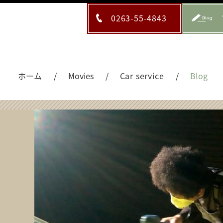
0263-55-4843
ホーム
Movies
Car service
Blog