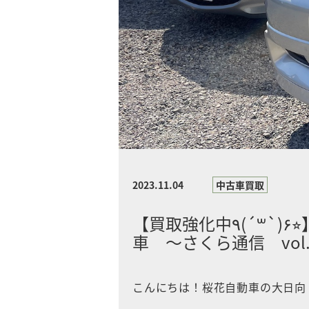
2023.11.04
中古車買取
【買取強化中٩(´꒳`)۶⭐︎】エルグランド、ワゴンR買取しました 安曇野市 桜花自動
車 〜さくら通信 vol.
こんにちは！桜花自動車の大日向