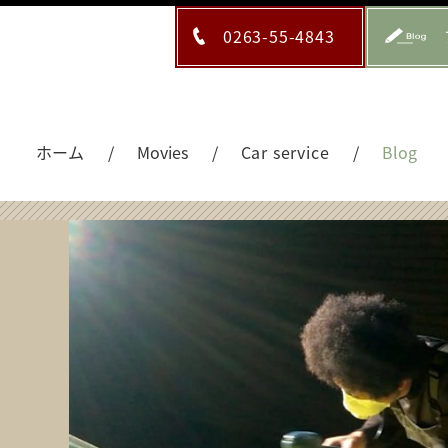
0263-55-4843
ホーム
Movies
Car service
Blog