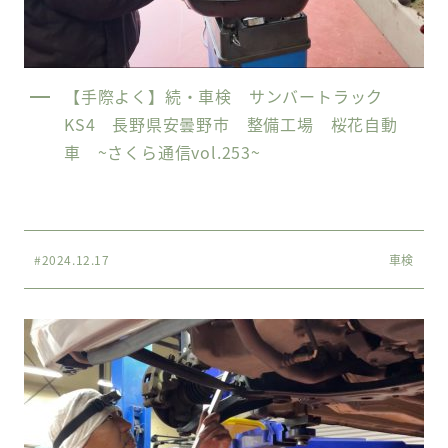
【手際よく】続・車検 サンバートラック
KS4 長野県安曇野市 整備工場 桜花自動
車 ~さくら通信vol.253~
#2024.12.17
車検