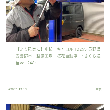
【より確実に】車検 キャロルHB25S 長野県
安曇野市 整備工場 桜花自動車 ~さくら通
信vol.248~
#2024.12.13
車検