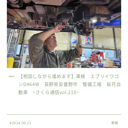
【相談しながら進めます】車検 エブリイワゴ
ンDA64W 長野県安曇野市 整備工場 桜花自
動車 ~さくら通信vol.210~
#2024.09.23
車検