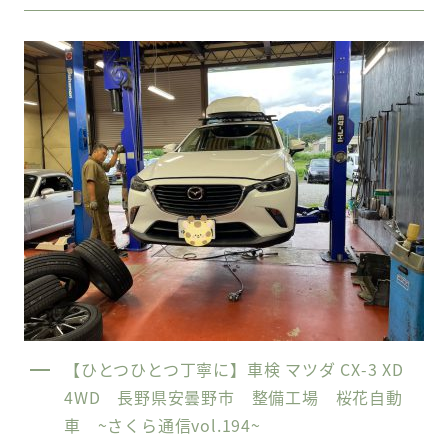
【ひとつひとつ丁寧に】車検 マツダ CX-3 XD
4WD 長野県安曇野市 整備工場 桜花自動
車 ~さくら通信vol.194~