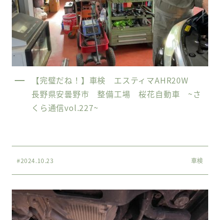
【完璧だね！】車検 エスティマAHR20W
長野県安曇野市 整備工場 桜花自動車 ~さ
くら通信vol.227~
#2024.10.23
車検