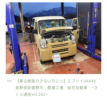
【乗る頻度の少ない方に☆】エブリイDA64V
長野県安曇野市 整備工場 桜花自動車 ~さ
くら通信vol.262~