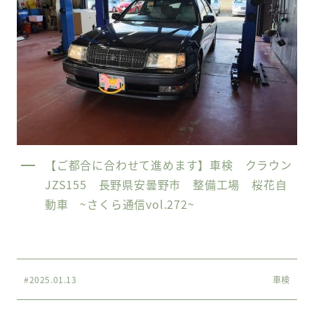
【ご都合に合わせて進めます】車検 クラウン
JZS155 長野県安曇野市 整備工場 桜花自
動車 ~さくら通信vol.272~
#2025.01.13
車検