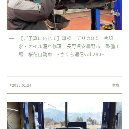
【ご予算に応じて】車検 デリカD:5 冷却
水・オイル漏れ修理 長野県安曇野市 整備工
場 桜花自動車 ~さくら通信vol.280~
#2025.01.24
車検