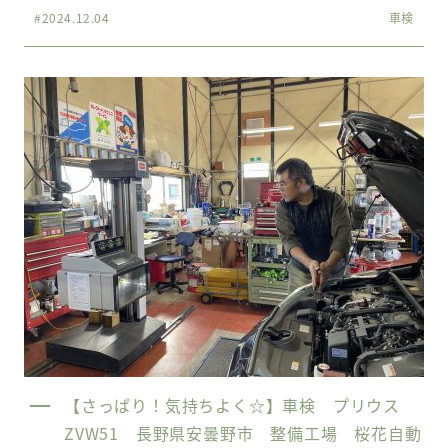
#2024.12.04
車検
【さっぱり！気持ちよく☆】車検 プリウス
ZVW51 長野県安曇野市 整備工場 桜花自動