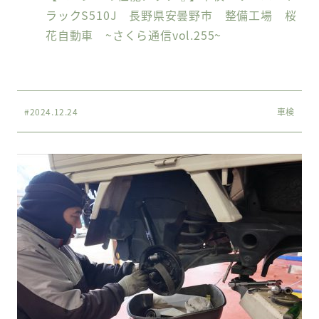
ラックS510J 長野県安曇野市 整備工場 桜
花自動車 ~さくら通信vol.255~
#2024.12.24
車検