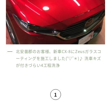
北安曇郡のお客様、新車CX-8にZeusガラスコ
ーティングを施工しました(‘▽’＊)♪ 洗車キズ
が付きづらい4工程洗浄
1