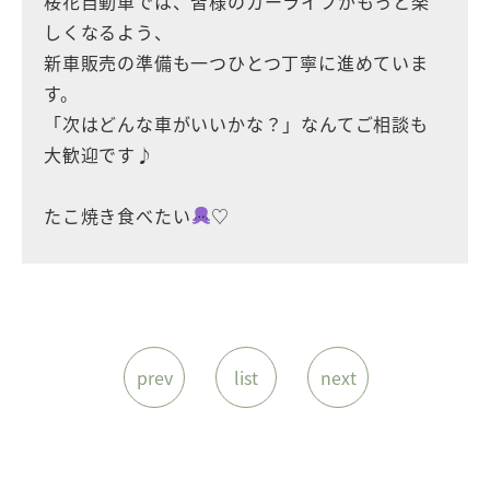
桜花自動車では、皆様のカーライフがもっと楽
しくなるよう、
新車販売の準備も一つひとつ丁寧に進めていま
す。
「次はどんな車がいいかな？」なんてご相談も
大歓迎です♪
たこ焼き食べたい
♡
prev
list
next