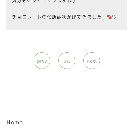
チョコレートの禁断症状が出てきました…
♡
prev
list
next
Home