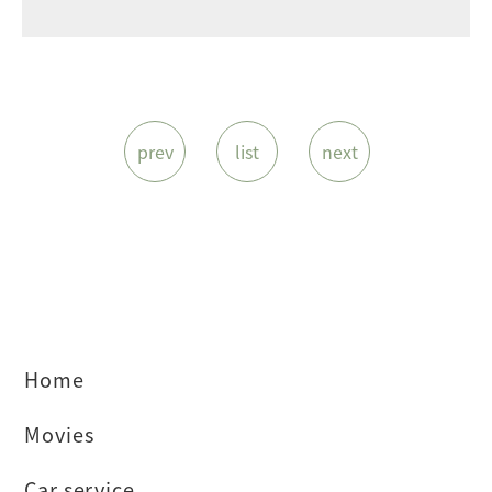
prev
list
next
Home
Movies
Car service