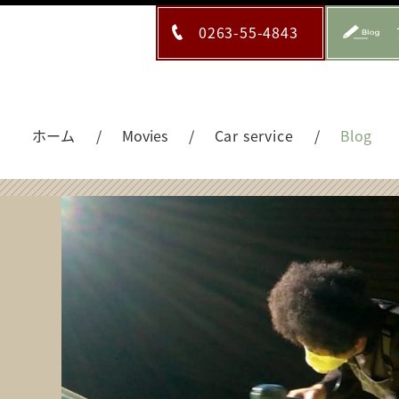
0263-55-4843
ホーム
Movies
Car service
Blog