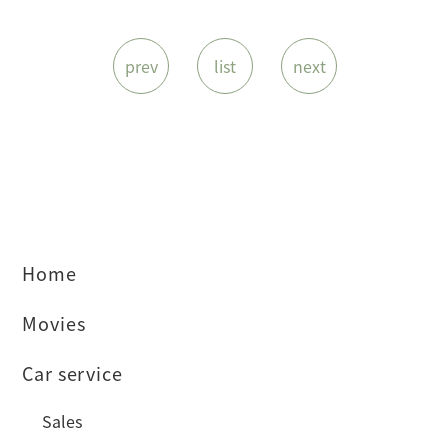
prev
list
next
Home
Movies
Car service
Sales