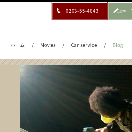
0263-55-4843
ホーム
Movies
Car service
Blog