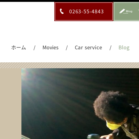
0263-55-4843
ホーム
Movies
Car service
Blog