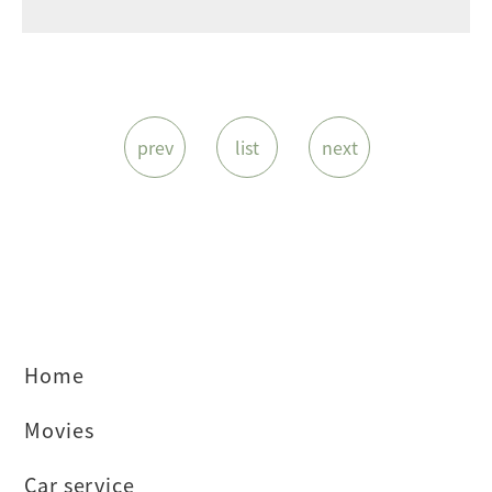
prev
list
next
Home
Movies
Car service