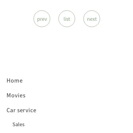
prev
list
next
Home
Movies
Car service
Sales