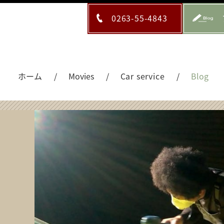
0263-55-4843
ホーム
Movies
Car service
Blog