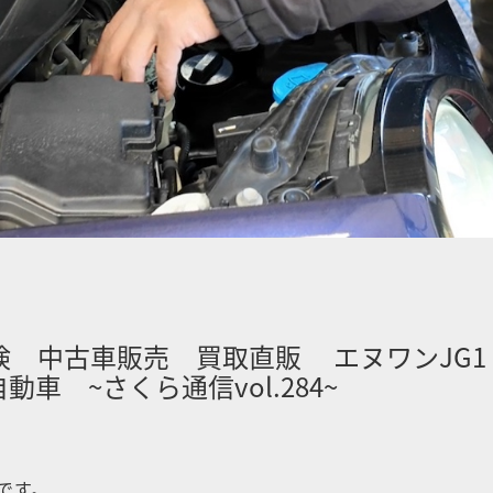
検 中古車販売 買取直販 エヌワンJG
車 ~さくら通信vol.284~
です。