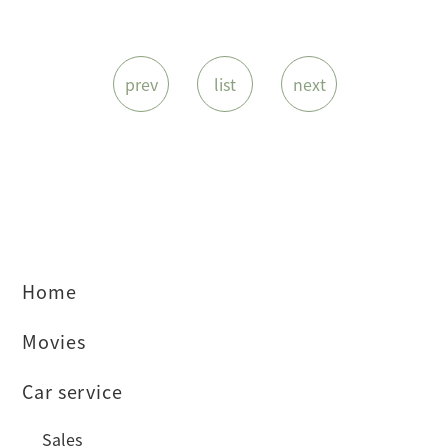
prev
list
next
Home
Movies
Car service
Sales