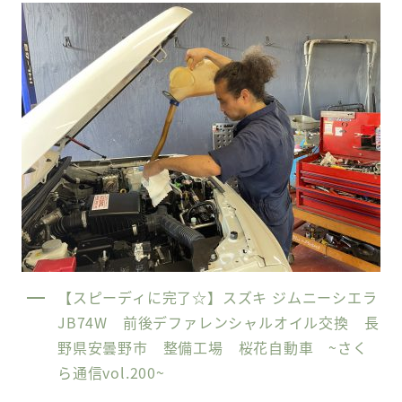
【スピーディに完了☆】スズキ ジムニーシエラ
JB74W 前後デファレンシャルオイル交換 長
野県安曇野市 整備工場 桜花自動車 ~さく
ら通信vol.200~