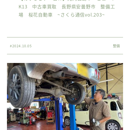
K13 中古車買取 長野県安曇野市 整備工
場 桜花自動車 ~さくら通信vol.203~
#2024.10.05
整備