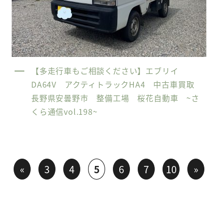
【多走行車もご相談ください】エブリイ
DA64V アクティトラックHA4 中古車買取
長野県安曇野市 整備工場 桜花自動車 ~さ
くら通信vol.198~
«
3
4
5
6
7
10
»