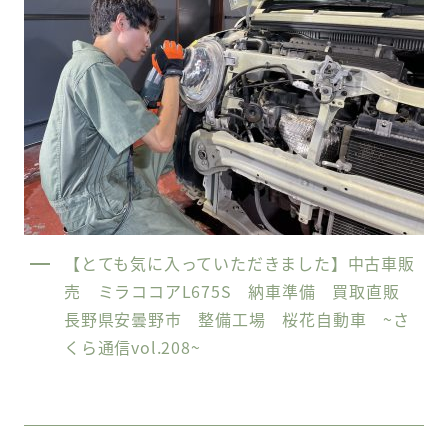
【とても気に入っていただきました】中古車販
売 ミラココアL675S 納車準備 買取直販
長野県安曇野市 整備工場 桜花自動車 ~さ
くら通信vol.208~