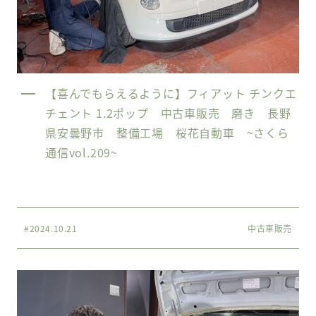
【喜んでもらえるように】フィアット チンクエ
チェント 1.2ポップ 中古車販売 磨き 長野
県安曇野市 整備工場 桜花自動車 ~さくら
通信vol.209~
#2024.10.21
中古車販売