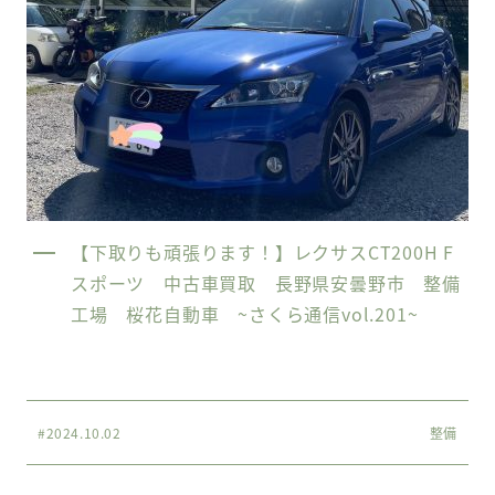
【下取りも頑張ります！】レクサスCT200H F
スポーツ 中古車買取 長野県安曇野市 整備
工場 桜花自動車 ~さくら通信vol.201~
#2024.10.02
整備