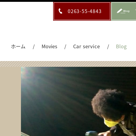
0263-55-4843
ホーム
Movies
Car service
Blog