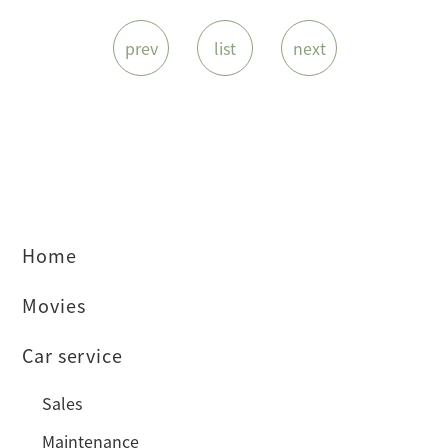
prev
list
next
Home
Movies
Car service
Sales
Maintenance