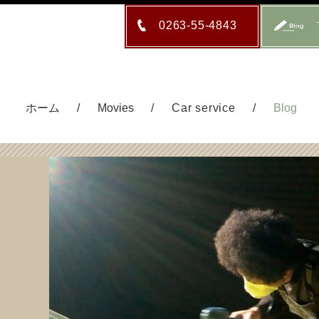
0263-55-4843
ホーム
Movies
Car service
Blog