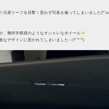
日産リーフを目撃！思わず写真を撮ってしまいました(*´ω`
が、幾何学模様のようなオシャレなホイール
デザインに惹かれてしまいました～(*´꒳`*)