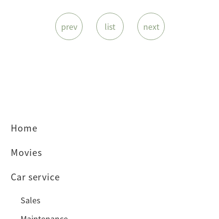
prev
list
next
Home
Movies
Car service
Sales
Maintenance